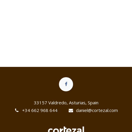
33157 Valdredo, Asturias, Spain
+34 662 968 644
daniel@cortezal
.co​m