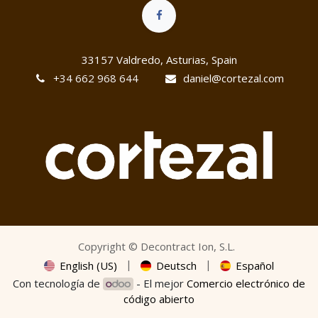
33157 Valdredo, Asturias, Spain
+34 662 968 644
daniel@cortezal
.co​m
Copyright ©
Decontract Ion, S.L.
|
|
English (US)
Deutsch
Español
Con tecnología de
- El mejor
Comercio electrónico de
código abierto